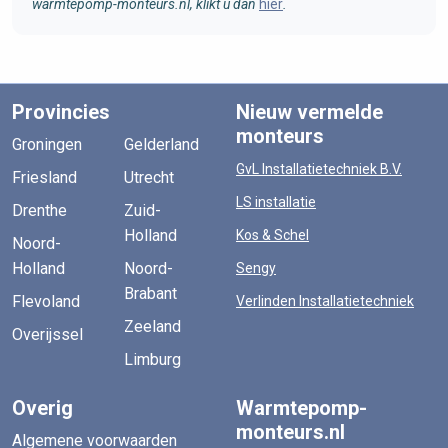
warmtepomp-monteurs.nl, klikt u dan
hier
.
Provincies
Nieuw vermelde
monteurs
Groningen
Gelderland
GvL Installatietechniek B.V.
Friesland
Utrecht
LS installatie
Drenthe
Zuid-
Holland
Kos & Schel
Noord-
Holland
Noord-
Sengy
Brabant
Flevoland
Verlinden Installatietechniek
Zeeland
Overijssel
Limburg
Overig
Warmtepomp-
monteurs.nl
Algemene voorwaarden