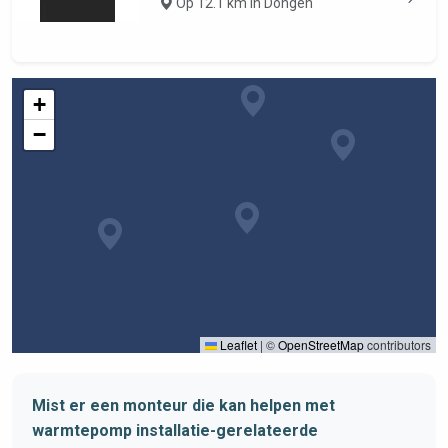
Op 12.1 km in Dongen
+
−
Leaflet
|
©
OpenStreetMap
contributors
Mist er een monteur die kan helpen met
warmtepomp installatie-gerelateerde