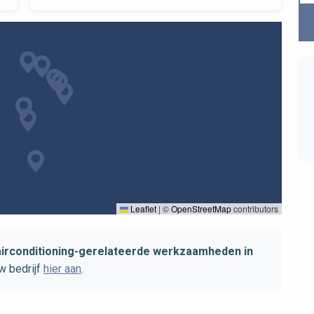
Leaflet
|
©
OpenStreetMap
contributors
airconditioning-gerelateerde werkzaamheden in
w bedrijf
hier aan
.