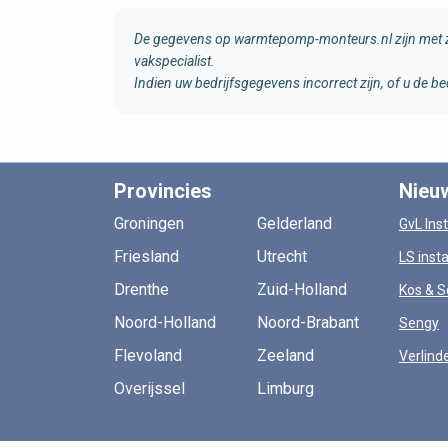
De gegevens op warmtepomp-monteurs.nl zijn met zo
vakspecialist.
Indien uw bedrijfsgegevens incorrect zijn, of u de
Provincies
Nieu
Groningen
Gelderland
GvL Inst
Friesland
Utrecht
LS insta
Drenthe
Zuid-Holland
Kos & S
Noord-Holland
Noord-Brabant
Sengy
Flevoland
Zeeland
Verlind
Overijssel
Limburg