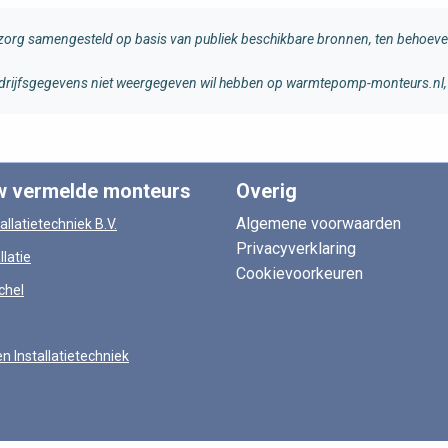
rg samengesteld op basis van publiek beschikbare bronnen, ten behoeve 
 bedrijfsgegevens niet weergegeven wil hebben op warmtepomp-monteurs.nl, 
w vermelde monteurs
Overig
Algemene voorwaarden
allatietechniek B.V.
Privacyverklaring
llatie
Cookievoorkeuren
chel
en Installatietechniek