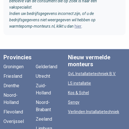
behoeve van de consument die op zoek is naar een
vakspecialist.
Indien uw bedrijfsgegevens incorrect zijn, of u de
bedrijfsgegevens niet weergegeven wil hebben op
warmtepomp-monteurs.nl, klikt u dan
hier
.
Provincies
Nieuw vermelde
monteurs
Groningen
Gelderland
GvL Installatietechniek B.V.
Friesland
Utrecht
LS installatie
Drenthe
Zuid-
Holland
Kos & Schel
Noord-
Holland
Noord-
Sengy
Brabant
Flevoland
Verlinden Installatietechniek
Zeeland
Overijssel
Limburg