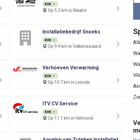
KVK
Op 5.2 km in Waalre
S
Installatiebedrijf Snoeks
KVK
Al
Op 9.9 km in Valkenswaard
Wa
Wa
Verhoeven Verwarming
Vl
KVK
Op 10.7 km in Leende
Air
Zo
ITV CV Service
KVK
Op 11.1 km in Helmond
Ve
mo
Aqualon van Zutphen Installatiet...