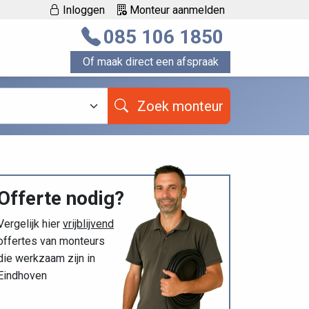
Inloggen
Monteur aanmelden
085 106 1850
Of maak direct een afspraak
Zoek monteur
Offerte nodig?
Vergelijk hier
vrijblijvend
offertes van monteurs
die werkzaam zijn in
Eindhoven