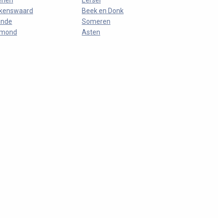
enen
Eersel
lkenswaard
Beek en Donk
ende
Someren
lmond
Asten