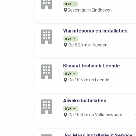
KVK
Gevestigd in Eindhoven
Warmtepomp en Installaties
KVK
Op 5.2 km in Nuenen
Klimaat techniek Leende
KVK
Op 10.5 km in Leende
Alwako Installaties
KVK
Op 10.8 km in Valkenswaard
Jos Maas Installatie & Service