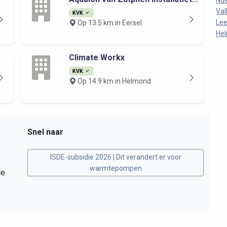
Nu
Va
KVK
Le
Op 13.5 km in Eersel
He
Climate Workx
KVK
Op 14.9 km in Helmond
Snel naar
ISDE-subsidie 2026 | Dit verandert er voor
warmtepompen
de