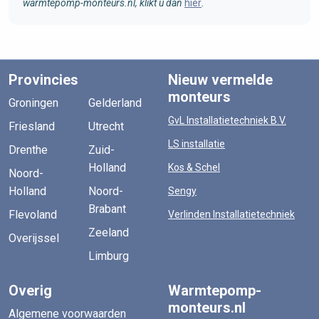
warmtepomp-monteurs.nl, klikt u dan
hier
.
Provincies
Nieuw vermelde
monteurs
Groningen
Gelderland
GvL Installatietechniek B.V.
Friesland
Utrecht
LS installatie
Drenthe
Zuid-
Holland
Kos & Schel
Noord-
Holland
Noord-
Sengy
Brabant
Flevoland
Verlinden Installatietechniek
Zeeland
Overijssel
Limburg
Overig
Warmtepomp-
monteurs.nl
Algemene voorwaarden