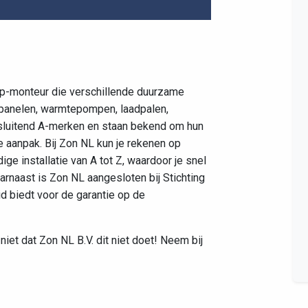
Leaflet
|
©
OpenStreetMap
contributors
p-monteur die verschillende duurzame
panelen, warmtepompen, laadpalen,
uitsluitend A-merken en staan bekend om hun
 aanpak. Bij Zon NL kun je rekenen op
dige installatie van A tot Z, waardoor je snel
arnaast is Zon NL aangesloten bij Stichting
d biedt voor de garantie op de
niet dat Zon NL B.V. dit niet doet! Neem bij