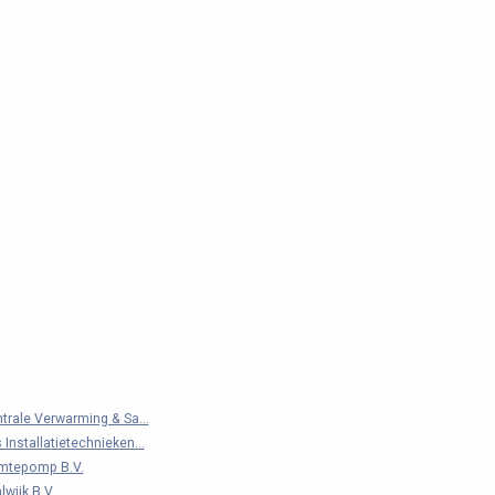
trale Verwarming & Sa...
nstallatietechnieken...
mtepomp B.V.
wijk B.V.