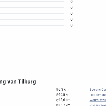
0
0
0
0
0
ng van Tilburg
5,3 km
Beerens Cen
10,5 km
Hoosemans I
13,6 km
Wouter War
15,7 km
Vissers Waal