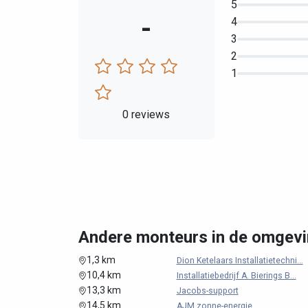
5
-
4
3
2
1
0 reviews
Andere monteurs in de omgevi
1,3 km
Dion Ketelaars Installatietechni...
10,4 km
Installatiebedrijf A. Bierings B...
13,3 km
Jacobs-support
14,5 km
AJM zonne-energie