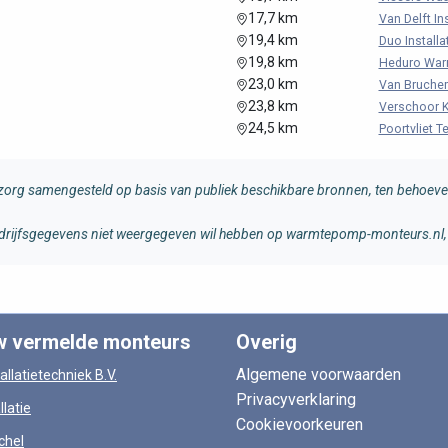
17,7 km
Van Delft Ins
19,4 km
Duo Installat
19,8 km
Heduro War
23,0 km
Van Bruche
23,8 km
Verschoor K
24,5 km
Poortvliet T
rg samengesteld op basis van publiek beschikbare bronnen, ten behoeve 
 bedrijfsgegevens niet weergegeven wil hebben op warmtepomp-monteurs.nl, 
w vermelde monteurs
Overig
Algemene voorwaarden
allatietechniek B.V.
Privacyverklaring
llatie
Cookievoorkeuren
chel