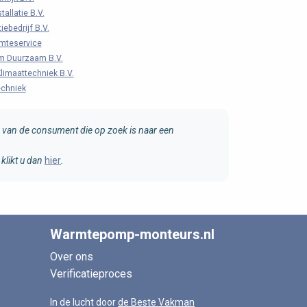
tallatie B.V.
iebedrijf B.V.
mteservice
m Duurzaam B.V.
limaattechniek B.V.
echniek
van de consument die op zoek is naar een
klikt u dan
hier
.
Warmtepomp-monteurs.nl
Over ons
Verificatieproces
In de lucht door
de Beste Vakman