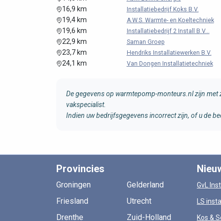
16,9 km
Installatiebedrijf Koks B.V.
19,4 km
A.W.S. Warmte- en Koeltechniek
19,6 km
Installatiebedrijf 2 Install B.V...
22,9 km
Saman Groep
23,7 km
Hendriks Installatiewerken B.V.
24,1 km
Van Dongen Installatietechniek
De gegevens op warmtepomp-monteurs.nl zijn met zo
vakspecialist.
Indien uw bedrijfsgegevens incorrect zijn, of u de
Provincies
Nieu
Groningen
Gelderland
GvL Inst
Friesland
Utrecht
LS insta
Drenthe
Zuid-Holland
Kos & S