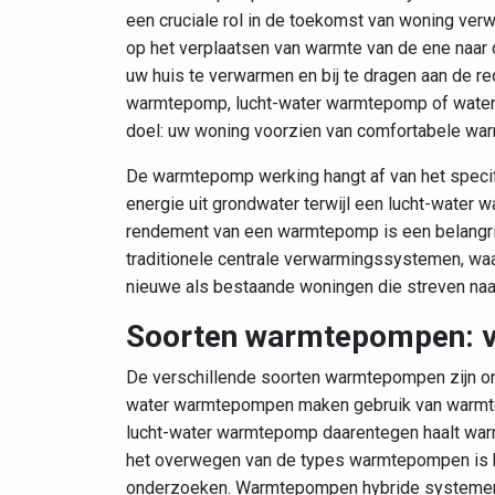
een cruciale rol in de toekomst van woning ve
op het verplaatsen van warmte van de ene naar d
uw huis te verwarmen en bij te dragen aan de re
warmtepomp, lucht-water warmtepomp of water
doel: uw woning voorzien van comfortabele warm
De warmtepomp werking hangt af van het specif
energie uit grondwater terwijl een lucht-water 
rendement van een warmtepomp is een belangrijk
traditionele centrale verwarmingssystemen, w
nieuwe als bestaande woningen die streven naa
Soorten warmtepompen: va
De verschillende soorten warmtepompen zijn o
water warmtepompen maken gebruik van warmte u
lucht-water warmtepomp daarentegen haalt warmte
het overwegen van de types warmtepompen is h
onderzoeken. Warmtepompen hybride systemen c