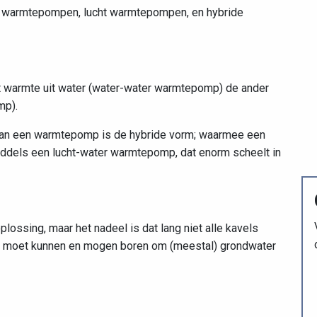
r warmtepompen, lucht warmtepompen, en hybride
t warmte uit water (water-water warmtepomp) de ander
mp).
 van een warmtepomp is de hybride vorm; waarmee een
iddels een lucht-water warmtepomp, dat enorm scheelt in
p
ossing, maar het nadeel is dat lang niet alle kavels
en moet kunnen en mogen boren om (meestal) grondwater
p