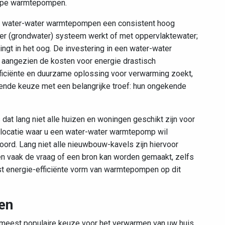
 type warmtepompen.
en water-water warmtepompen een consistent hoog
er (grondwater) systeem werkt of met oppervlaktewater;
ngt in het oog. De investering in een water-water
aangezien de kosten voor energie drastisch
fficiënte en duurzame oplossing voor verwarming zoekt,
nde keuze met een belangrijke troef: hun ongekende
at lang niet alle huizen en woningen geschikt zijn voor
de locatie waar u een water-water warmtepomp wil
ord. Lang niet alle nieuwbouw-kavels zijn hiervoor
zen vaak de vraag of een bron kan worden gemaakt, zelfs
t energie-efficiënte vorm van warmtepompen op dit
en
meest populaire keuze voor het verwarmen van uw huis.