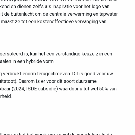
end en dienen zelfs als inspiratie voor het logo van
t de buitenlucht om de centrale verwarming en tapwater
 maakt ze tot een kosteneffectieve vervanging van
geïsoleerd is, kan het een verstandige keuze zijn een
aaien in een hybride vorm.
 verbruikt enorm terugschroeven. Dit is goed voor uw
itstoot). Daarom is er voor dit soort duurzame
kbaar (2024, ISDE subsidie) waardoor u tot wel 50% van
rheid.
eren, is het belangrijk om zowel de voordelen als de