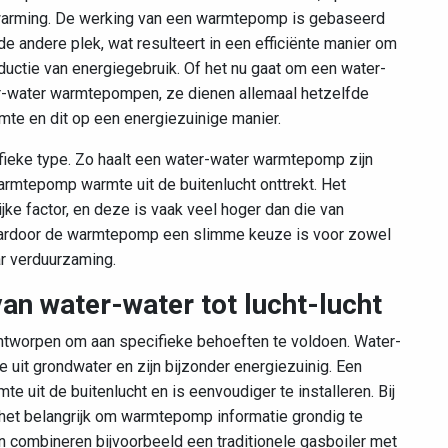
rwarming. De werking van een warmtepomp is gebaseerd
e andere plek, wat resulteert in een efficiënte manier om
ductie van energiegebruik. Of het nu gaat om een water-
-water warmtepompen, ze dienen allemaal hetzelfde
te en dit op een energiezuinige manier.
ieke type. Zo haalt een water-water warmtepomp zijn
warmtepomp warmte uit de buitenlucht onttrekt. Het
e factor, en deze is vaak veel hoger dan die van
aardoor de warmtepomp een slimme keuze is voor zowel
r verduurzaming.
n water-water tot lucht-lucht
ntworpen om aan specifieke behoeften te voldoen. Water-
it grondwater en zijn bijzonder energiezuinig. Een
 uit de buitenlucht en is eenvoudiger te installeren. Bij
et belangrijk om warmtepomp informatie grondig te
ombineren bijvoorbeeld een traditionele gasboiler met