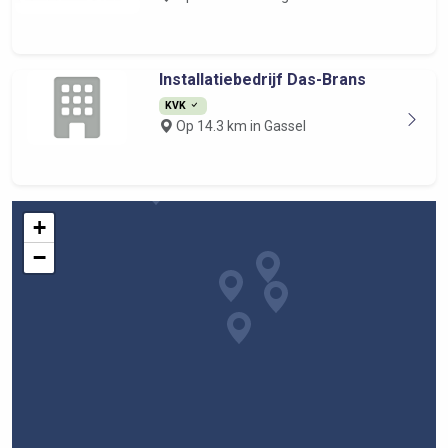
Installatiebedrijf Das-Brans
KVK
Op 14.3 km in Gassel
+
−