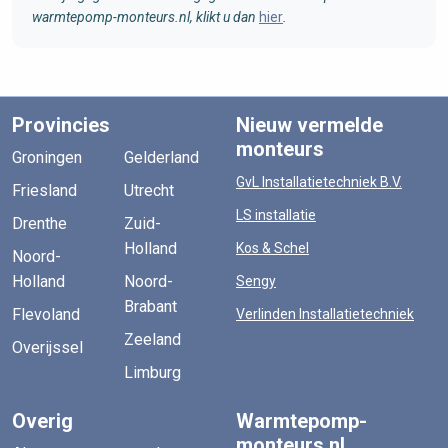
warmtepomp-monteurs.nl, klikt u dan
hier
.
Provincies
Nieuw vermelde
monteurs
Groningen
Gelderland
GvL Installatietechniek B.V.
Friesland
Utrecht
LS installatie
Drenthe
Zuid-
Holland
Kos & Schel
Noord-
Holland
Noord-
Sengy
Brabant
Flevoland
Verlinden Installatietechniek
Zeeland
Overijssel
Limburg
Overig
Warmtepomp-
monteurs.nl