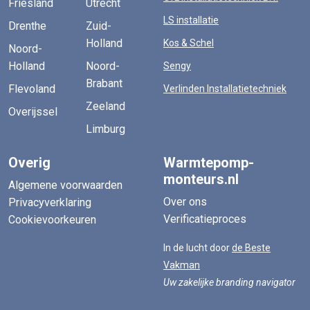
Friesland
Utrecht
LS installatie
Drenthe
Zuid-
Holland
Kos & Schel
Noord-
Holland
Noord-
Sengy
Brabant
Flevoland
Verlinden Installatietechniek
Zeeland
Overijssel
Limburg
Overig
Warmtepomp-
monteurs.nl
Algemene voorwaarden
Over ons
Privacyverklaring
Verificatieproces
Cookievoorkeuren
In de lucht door
de Beste
Vakman
Uw zakelijke branding navigator