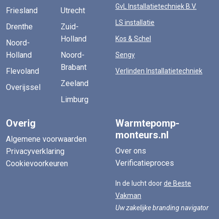
GvL Installatietechniek B.V.
Friesland
Utrecht
LS installatie
Drenthe
Zuid-
Holland
Kos & Schel
Noord-
Holland
Noord-
Sengy
Brabant
Flevoland
Verlinden Installatietechniek
Zeeland
Overijssel
Limburg
Overig
Warmtepomp-
monteurs.nl
Algemene voorwaarden
Over ons
Privacyverklaring
Verificatieproces
Cookievoorkeuren
In de lucht door
de Beste
Vakman
Uw zakelijke branding navigator