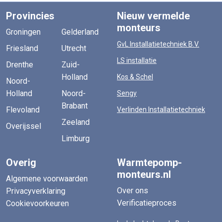
Provincies
Nieuw vermelde
monteurs
Groningen
Gelderland
GvL Installatietechniek B.V.
Friesland
Utrecht
LS installatie
Drenthe
Zuid-
Holland
Kos & Schel
Noord-
Holland
Noord-
Sengy
Brabant
Flevoland
Verlinden Installatietechniek
Zeeland
Overijssel
Limburg
Overig
Warmtepomp-
monteurs.nl
Algemene voorwaarden
Over ons
Privacyverklaring
Verificatieproces
Cookievoorkeuren