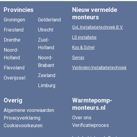
Provincies
Nieuw vermelde
monteurs
Groningen
Gelderland
GvL Installatietechniek B.V.
Friesland
Utrecht
LS installatie
Drenthe
Zuid-
Holland
Kos & Schel
Noord-
Holland
Noord-
Sengy
Brabant
Flevoland
Verlinden Installatietechniek
Zeeland
Overijssel
Limburg
Overig
Warmtepomp-
monteurs.nl
Algemene voorwaarden
Over ons
Privacyverklaring
Verificatieproces
Cookievoorkeuren