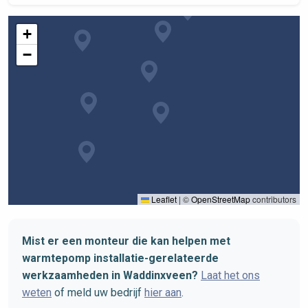
+
−
Leaflet
|
©
OpenStreetMap
contributors
Mist er een monteur die kan helpen met
warmtepomp installatie-gerelateerde
werkzaamheden in Waddinxveen?
Laat het ons
weten
of meld uw bedrijf
hier aan
.