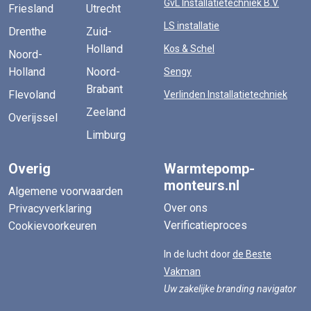
GvL Installatietechniek B.V.
Friesland
Utrecht
LS installatie
Drenthe
Zuid-
Holland
Kos & Schel
Noord-
Holland
Noord-
Sengy
Brabant
Flevoland
Verlinden Installatietechniek
Zeeland
Overijssel
Limburg
Overig
Warmtepomp-
monteurs.nl
Algemene voorwaarden
Over ons
Privacyverklaring
Verificatieproces
Cookievoorkeuren
In de lucht door
de Beste
Vakman
Uw zakelijke branding navigator