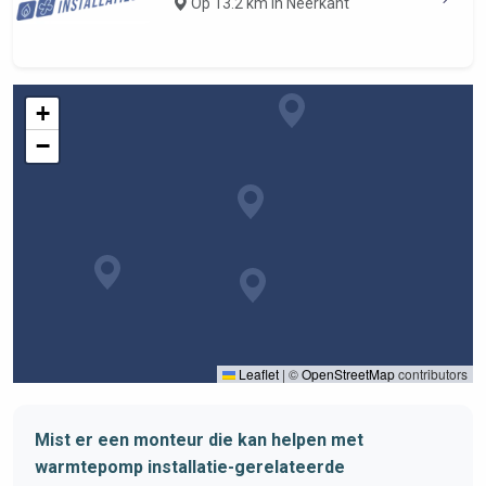
Op 13.2 km in Neerkant
+
−
Leaflet
|
©
OpenStreetMap
contributors
Mist er een monteur die kan helpen met
warmtepomp installatie-gerelateerde