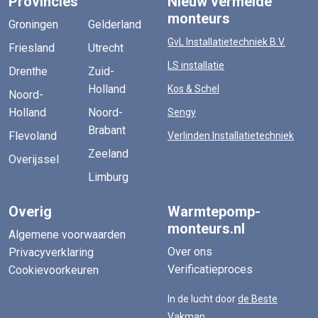
Provincies
Nieuw vermelde
monteurs
Groningen
Gelderland
GvL Installatietechniek B.V.
Friesland
Utrecht
LS installatie
Drenthe
Zuid-
Holland
Kos & Schel
Noord-
Holland
Noord-
Sengy
Brabant
Flevoland
Verlinden Installatietechniek
Zeeland
Overijssel
Limburg
Overig
Warmtepomp-
monteurs.nl
Algemene voorwaarden
Over ons
Privacyverklaring
Verificatieproces
Cookievoorkeuren
In de lucht door
de Beste
Vakman