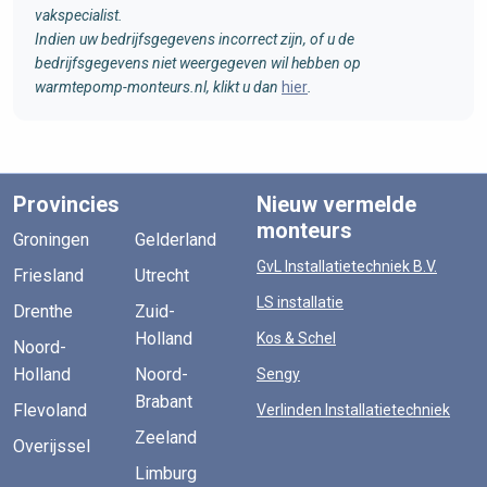
vakspecialist.
Indien uw bedrijfsgegevens incorrect zijn, of u de
bedrijfsgegevens niet weergegeven wil hebben op
warmtepomp-monteurs.nl, klikt u dan
hier
.
Provincies
Nieuw vermelde
monteurs
Groningen
Gelderland
GvL Installatietechniek B.V.
Friesland
Utrecht
LS installatie
Drenthe
Zuid-
Holland
Kos & Schel
Noord-
Holland
Noord-
Sengy
Brabant
Flevoland
Verlinden Installatietechniek
Zeeland
Overijssel
Limburg