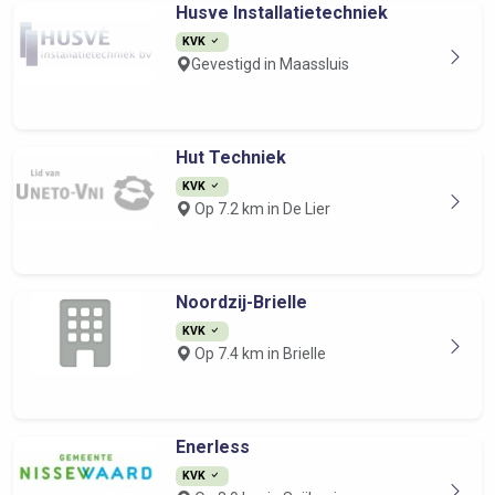
Husve Installatietechniek
KVK
Gevestigd in Maassluis
Hut Techniek
KVK
Op 7.2 km in De Lier
Noordzij-Brielle
KVK
Op 7.4 km in Brielle
Enerless
KVK