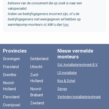
behoeve van de consument die op zoek is naar een
vakspecialist.
Indien uw bedrijfsgegevens incorrect zijn, of u de
bedrijfsgegevens niet weergegeven wil hebben op
warmtepomp-monteurs.nl, klikt u dan
hier
.
Provincies
Nieuw vermelde
monteurs
Groningen
Gelderland
GvL Installatietechniek B.V.
Friesland
Utrecht
LS installatie
Drenthe
Zuid-
Holland
Kos & Schel
Noord-
Holland
Noord-
Sengy
Brabant
Flevoland
Verlinden Installatietechniek
Zeeland
Overijssel