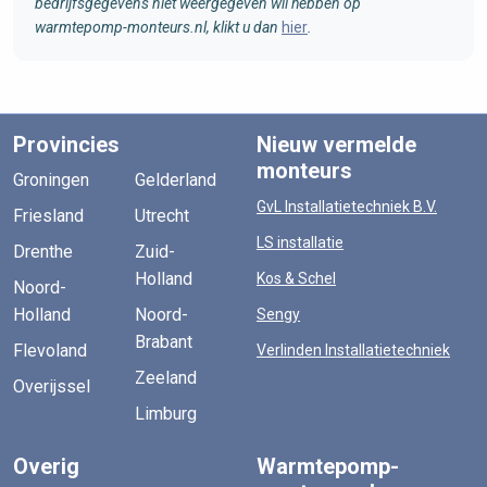
bedrijfsgegevens niet weergegeven wil hebben op
warmtepomp-monteurs.nl, klikt u dan
hier
.
Provincies
Nieuw vermelde
monteurs
Groningen
Gelderland
GvL Installatietechniek B.V.
Friesland
Utrecht
LS installatie
Drenthe
Zuid-
Holland
Kos & Schel
Noord-
Holland
Noord-
Sengy
Brabant
Flevoland
Verlinden Installatietechniek
Zeeland
Overijssel
Limburg
Overig
Warmtepomp-