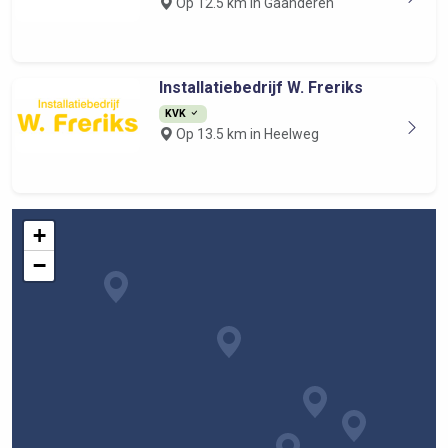
Op 12.5 km in Gaanderen
Installatiebedrijf W. Freriks
KVK
Op 13.5 km in Heelweg
+
−