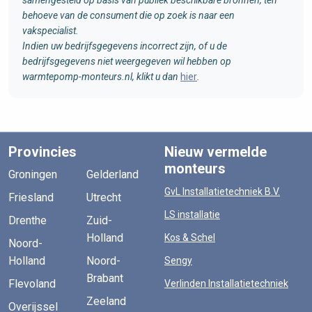
behoeve van de consument die op zoek is naar een
vakspecialist.
Indien uw bedrijfsgegevens incorrect zijn, of u de
bedrijfsgegevens niet weergegeven wil hebben op
warmtepomp-monteurs.nl, klikt u dan
hier
.
Provincies
Nieuw vermelde
monteurs
Groningen
Gelderland
GvL Installatietechniek B.V.
Friesland
Utrecht
LS installatie
Drenthe
Zuid-
Holland
Kos & Schel
Noord-
Holland
Noord-
Sengy
Brabant
Flevoland
Verlinden Installatietechniek
Zeeland
Overijssel