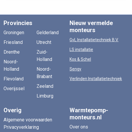
Provincies
Nieuw vermelde
monteurs
Groningen
Gelderland
GvL Installatietechniek B.V.
Friesland
Utrecht
LS installatie
Drenthe
Zuid-
Holland
Kos & Schel
Noord-
Holland
Noord-
Sengy
Brabant
Flevoland
Verlinden Installatietechniek
Zeeland
Overijssel
Limburg
Overig
Warmtepomp-
monteurs.nl
Algemene voorwaarden
Over ons
Privacyverklaring