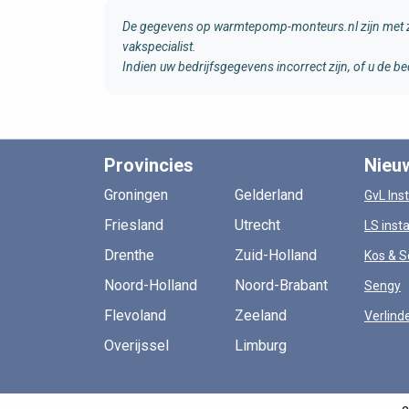
De gegevens op warmtepomp-monteurs.nl zijn met zo
vakspecialist.
Indien uw bedrijfsgegevens incorrect zijn, of u de
Provincies
Nieu
Groningen
Gelderland
GvL Inst
Friesland
Utrecht
LS insta
Drenthe
Zuid-Holland
Kos & S
Noord-Holland
Noord-Brabant
Sengy
Flevoland
Zeeland
Verlind
Overijssel
Limburg