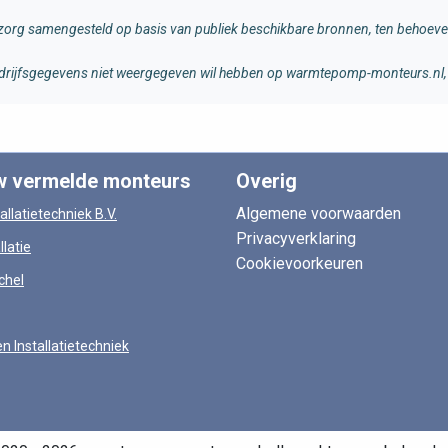
rg samengesteld op basis van publiek beschikbare bronnen, ten behoeve 
 bedrijfsgegevens niet weergegeven wil hebben op warmtepomp-monteurs.nl, 
w vermelde monteurs
Overig
Algemene voorwaarden
allatietechniek B.V.
Privacyverklaring
llatie
Cookievoorkeuren
chel
en Installatietechniek