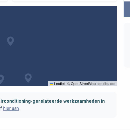
Leaflet
|
©
OpenStreetMap
contributors
airconditioning-gerelateerde werkzaamheden in
jf
hier aan
.