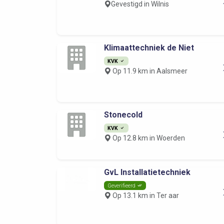
Gevestigd in Wilnis
Klimaattechniek de Niet
KVK
Op 11.9 km in Aalsmeer
Stonecold
KVK
Op 12.8 km in Woerden
GvL Installatietechniek
Geverifieerd
Op 13.1 km in Ter aar