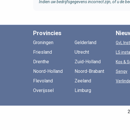
Indien uw bedrijfsgegevens incorrect zijn, of u de
Provincies
Nieu
Groningen
Gelderland
GvL Inst
Friesland
Utrecht
LS insta
Drenthe
Zuid-Holland
Kos & S
Noord-Holland
Noord-Brabant
Sengy
Flevoland
Zeeland
Verlind
Overijssel
Limburg
2