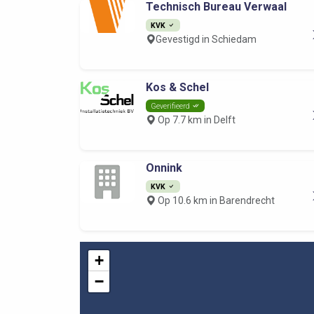
Technisch Bureau Verwaal
KVK
Gevestigd in Schiedam
Kos & Schel
Geverifieerd
Op 7.7 km in Delft
Onnink
KVK
Op 10.6 km in Barendrecht
+
−