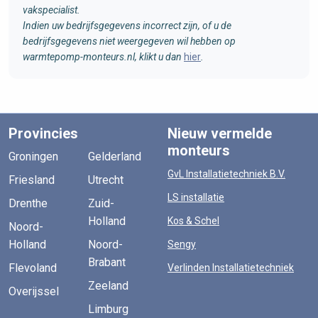
vakspecialist.
Indien uw bedrijfsgegevens incorrect zijn, of u de
bedrijfsgegevens niet weergegeven wil hebben op
warmtepomp-monteurs.nl, klikt u dan
hier
.
Provincies
Nieuw vermelde
monteurs
Groningen
Gelderland
GvL Installatietechniek B.V.
Friesland
Utrecht
LS installatie
Drenthe
Zuid-
Holland
Kos & Schel
Noord-
Holland
Noord-
Sengy
Brabant
Flevoland
Verlinden Installatietechniek
Zeeland
Overijssel
Limburg