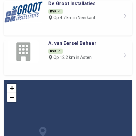
De Groot Installaties
KVK
Op 4.7 km in Neerkant
A. van Eersel Beheer
KVK
Op 12.2 km in Asten
+
−