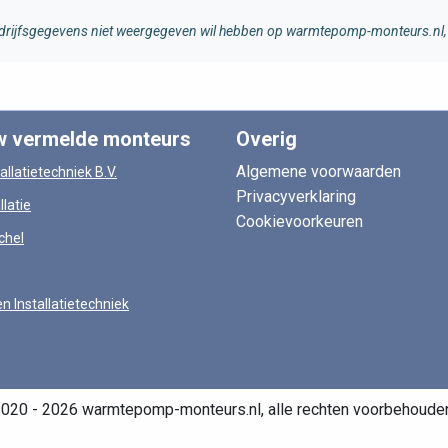
 bedrijfsgegevens niet weergegeven wil hebben op warmtepomp-monteurs.nl, 
w vermelde monteurs
Overig
Algemene voorwaarden
allatietechniek B.V.
Privacyverklaring
llatie
Cookievoorkeuren
chel
en Installatietechniek
020 - 2026 warmtepomp-monteurs.nl, alle rechten voorbehoude