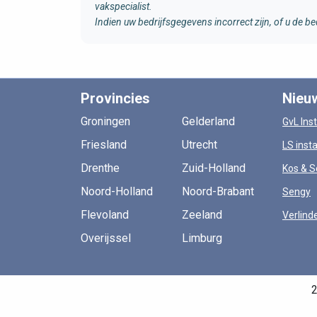
vakspecialist.
Indien uw bedrijfsgegevens incorrect zijn, of u de
Provincies
Nieu
Groningen
Gelderland
GvL Inst
Friesland
Utrecht
LS insta
Drenthe
Zuid-Holland
Kos & S
Noord-Holland
Noord-Brabant
Sengy
Flevoland
Zeeland
Verlind
Overijssel
Limburg
2