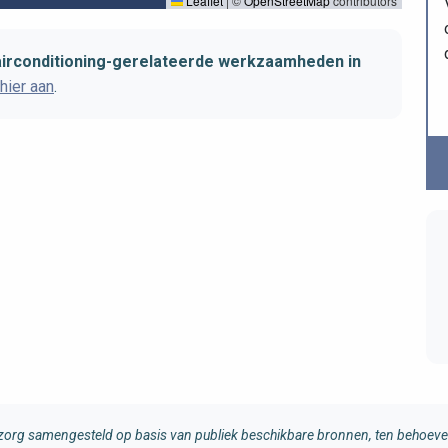
Leaflet
|
©
OpenStreetMap
contributors
airconditioning-gerelateerde werkzaamheden in
hier aan
.
rg samengesteld op basis van publiek beschikbare bronnen, ten behoeve 