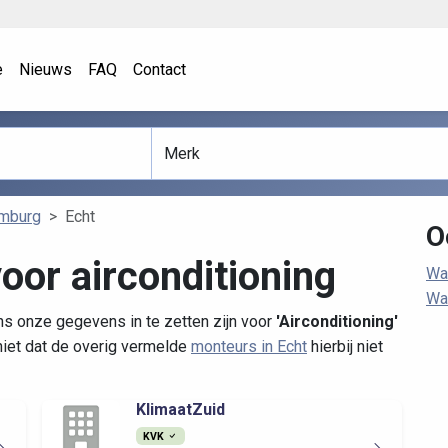
e
Nieuws
FAQ
Contact
imburg
Echt
O
oor airconditioning
Wa
Wa
ns onze gegevens in te zetten zijn voor
'Airconditioning'
iet dat de overig vermelde
monteurs in Echt
hierbij niet
KlimaatZuid
KVK