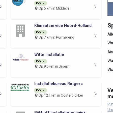
KVK
Op 5 km in Middelie
S
Klimaatservice Noord-Holland
KVK
Al
Op 7 km in Purmerend
Wa
Air
Witte Installatie
Wa
KVK
Op 9.5 km in Ursem
Vl
Installatiebureau Rutgers
Ve
KVK
Op 12.1 km in Oosterblokker
mo
Pu
Ur
Rijkhoff Installatietechniek