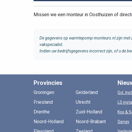
Missen we een monteur in Oosthuizen of dire
De gegevens op warmtepomp-monteurs.nl zijn met zo
vakspecialist.
Indien uw bedrijfsgegevens incorrect zijn, of u de
Provincies
Nieu
Groningen
Gelderland
GvL Inst
Friesland
Utrecht
LS insta
Drenthe
Zuid-Holland
Kos & S
Noord-Holland
Noord-Brabant
Sengy
Flevoland
Zeeland
Verlind