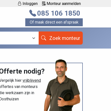
Inloggen
Monteur aanmelden
085 106 1850
Of maak direct een afspraak
Zoek monteur
Offerte nodig?
Vergelijk hier
vrijblijvend
offertes van monteurs
die werkzaam zijn in
Oosthuizen