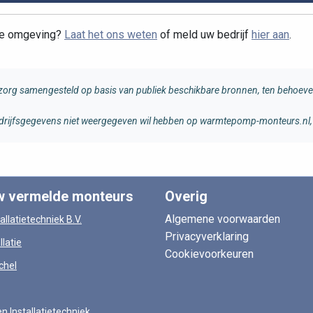
cte omgeving?
Laat het ons weten
of meld uw bedrijf
hier aan
.
rg samengesteld op basis van publiek beschikbare bronnen, ten behoeve 
 bedrijfsgegevens niet weergegeven wil hebben op warmtepomp-monteurs.nl, 
w vermelde monteurs
Overig
Algemene voorwaarden
allatietechniek B.V.
Privacyverklaring
llatie
Cookievoorkeuren
chel
en Installatietechniek