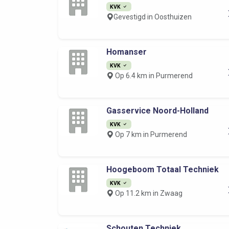
KVK
Gevestigd in Oosthuizen
Homanser
KVK
Op 6.4 km in Purmerend
Gasservice Noord-Holland
KVK
Op 7 km in Purmerend
Hoogeboom Totaal Techniek
KVK
Op 11.2 km in Zwaag
Schouten Techniek