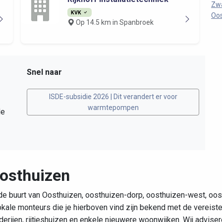
Zw
KVK
Oos
Op 14.5 km in Spanbroek
Snel naar
ISDE-subsidie 2026 | Dit verandert er voor
warmtepompen
de
Oosthuizen
de buurt van Oosthuizen, oosthuizen-dorp, oosthuizen-west, oost
okale monteurs die je hierboven vind zijn bekend met de vereist
rijen, rijtjeshuizen en enkele nieuwere woonwijken. Wij advise