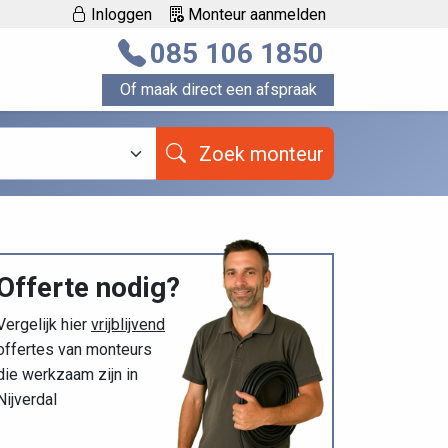
Inloggen
Monteur aanmelden
085 106 1850
Of maak direct een afspraak
Zoek monteur
Offerte nodig?
Vergelijk hier
vrijblijvend
offertes van monteurs
die werkzaam zijn in
Nijverdal