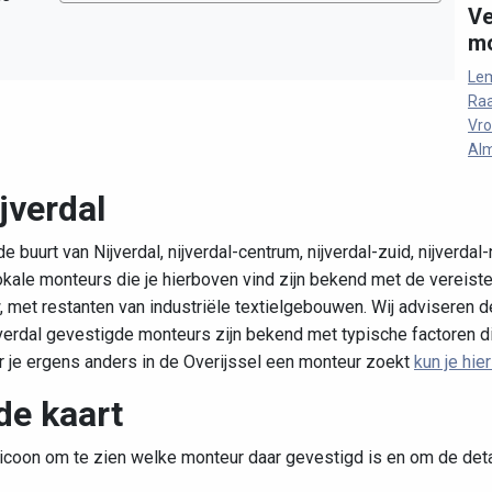
Ve
mo
Lem
Raa
Vr
Al
jverdal
 buurt van Nijverdal, nijverdal-centrum, nijverdal-zuid, nijverdal
okale monteurs die je hierboven vind zijn bekend met de vereiste
et restanten van industriële textielgebouwen. Wij adviseren de
jverdal gevestigde monteurs zijn bekend met typische factoren d
r je ergens anders in de Overijssel een monteur zoekt
kun je hie
de kaart
 icoon om te zien welke monteur daar gevestigd is en om de detail