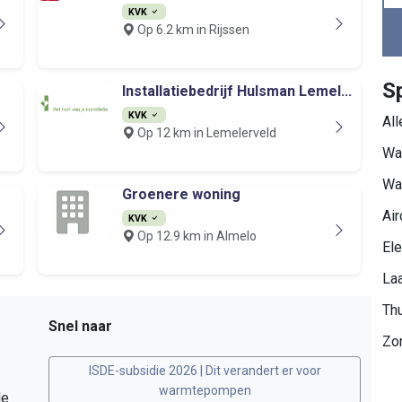
KVK
Op 6.2 km in Rijssen
Sp
Installatiebedrijf Hulsman Lemel...
KVK
Al
Op 12 km in Lemelerveld
Wa
Wa
Groenere woning
Air
KVK
Op 12.9 km in Almelo
Ele
Laa
Thu
Snel naar
Zo
ISDE-subsidie 2026 | Dit verandert er voor
warmtepompen
de