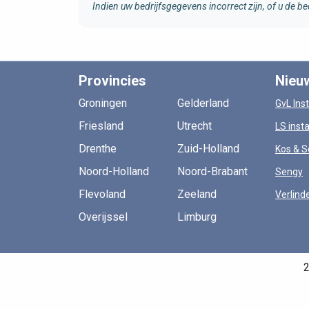
Indien uw bedrijfsgegevens incorrect zijn, of u de
Provincies
Nieu
Groningen
Gelderland
GvL Inst
Friesland
Utrecht
LS insta
Drenthe
Zuid-Holland
Kos & S
Noord-Holland
Noord-Brabant
Sengy
Flevoland
Zeeland
Verlind
Overijssel
Limburg
2