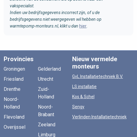
vakspecialist.
Indien uw bedrijfsgegevens incorrect zijn, of u de
bedrijfsgegevens niet weergegeven wil hebben op
warmtepomp-monteurs.nl, klikt u dan
hier
.
Provincies
Nieuw vermelde
monteurs
Groningen
Gelderland
GvL Installatietechniek B.V.
Friesland
Utrecht
LS installatie
Drenthe
Zuid-
Holland
Kos & Schel
Noord-
Holland
Noord-
Sengy
Brabant
Flevoland
Verlinden Installatietechniek
Zeeland
Overijssel
Limburg