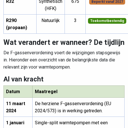
R32
Synthetisch
675
Beperkt vanaf 2027
(HFK)
R290
Natuurlijk
3
Toekomstbestendig
(propaan)
Wat verandert er wanneer? De tijdlijn
De F-gassenverordening voert de wijzigingen stapsgewijs
in. Hieronder een overzicht van de belangrijkste data die
relevant zijn voor warmtepompen.
Al van kracht
Datum
Maatregel
11 maart
De herziene F-gassenverordening (EU
2024
2024/573) is in werking getreden.
1 januari
Single-split warmtepompen met een