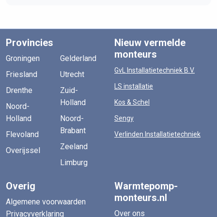
Provincies
Nieuw vermelde
monteurs
Groningen
Gelderland
GvL Installatietechniek B.V.
Friesland
Utrecht
LS installatie
Drenthe
Zuid-
Holland
Kos & Schel
Noord-
Holland
Noord-
Sengy
Brabant
Flevoland
Verlinden Installatietechniek
Zeeland
Overijssel
Limburg
Overig
Warmtepomp-
monteurs.nl
Algemene voorwaarden
Over ons
Privacyverklaring