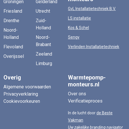
Groningen
Gelderland
GvL Installatietechniek B.V.
Friesland
Utrecht
LS installatie
Drenthe
Zuid-
Holland
Kos & Schel
Noord-
Holland
Noord-
Sengy
Brabant
Flevoland
Verlinden Installatietechniek
Zeeland
Overijssel
Limburg
Overig
Warmtepomp-
monteurs.nl
Algemene voorwaarden
Over ons
Privacyverklaring
Verificatieproces
Cookievoorkeuren
In de lucht door
de Beste
Vakman
Uw zakelijke branding navigator